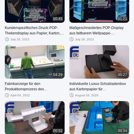
00:45
01:21
Kundenspezifisches Druck-POP-
Maßgeschneidertes POP-Display
Thekendisplay aus Papier, Karton,
aus faltbarem Wellpappe-
PDQ-Thekendisplay
Bodendisplay aus Pappe
July 26, 2023
July 26, 2023
04:29
00:27
Fabrikanzeige für den
Individuelle Luxus-Schubladenbox
Produktionsprozess des
aus Kartonpapier für
Papierproduktdrucks
Geschenkverpackungen
April 04, 2022
August 03, 2020
00:52
00:54