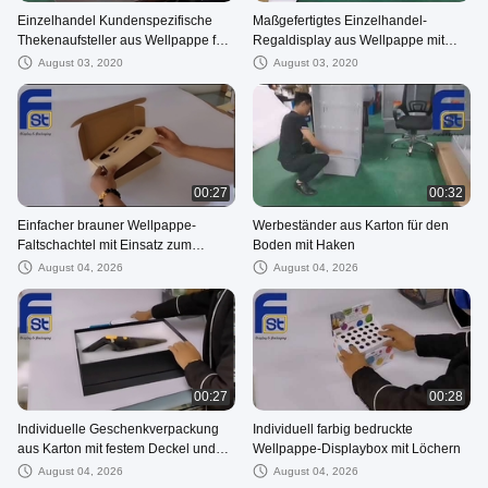
Einzelhandel Kundenspezifische
Maßgefertigtes Einzelhandel-
Thekenaufsteller aus Wellpappe für
Regaldisplay aus Wellpappe mit
Kerzen
Haken
August 03, 2020
August 03, 2020
00:27
00:32
Einfacher brauner Wellpappe-
Werbeständer aus Karton für den
Faltschachtel mit Einsatz zum
Boden mit Haken
Verpacken
August 04, 2026
August 04, 2026
00:27
00:28
Individuelle Geschenkverpackung
Individuell farbig bedruckte
aus Karton mit festem Deckel und
Wellpappe-Displaybox mit Löchern
Boden
August 04, 2026
August 04, 2026