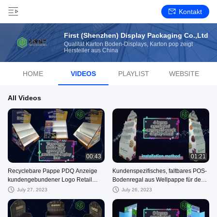
Kontakt
First (Shenzhen) Display Packaging Co.,Ltd
Qualität Karton Boden-Displays, Karton pop zeigt
Hersteller aus China
HOME
VIDEOS
PLAYLIST
WEBSITE
All Videos
00:43
01:21
Recyclebare Pappe PDQ Anzeige
Kundenspezifisches, faltbares POS-
kundengebundener Logo Retail
Bodenregal aus Wellpappe für den
Cardboard Counter Display
Einzelhandel
July 27, 2023
July 26, 2023