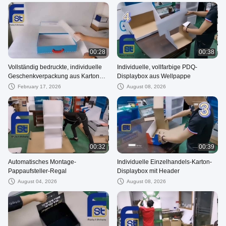
00:28
00:38
Vollständig bedruckte, individuelle
Individuelle, vollfarbige PDQ-
Geschenkverpackung aus Karton
Displaybox aus Wellpappe
mit Griff
February 17, 2026
August 08, 2026
00:32
00:39
Automatisches Montage-
Individuelle Einzelhandels-Karton-
Pappaufsteller-Regal
Displaybox mit Header
August 04, 2026
August 08, 2026