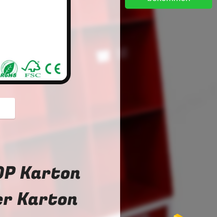
button
OP Karton
er Karton