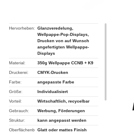
butto
Hervorheben
Glanzveredelung
,
Wellpappe-Pop-Displays
,
Drucken von auf Wunsch
angefertigten Wellpappe-
Displays
Material
350g Wellpappe CCNB + K9
Druckerei
CMYK-Drucken
Farbe
angepasste Farbe
Größe
Individualisiert
Vorteil
Wirtschaftlich, recycelbar
Gebrauch
Werbung, Förderungen
Struktur
kann angepasst werden
Oberflächenb
Glatt oder mattes Finish