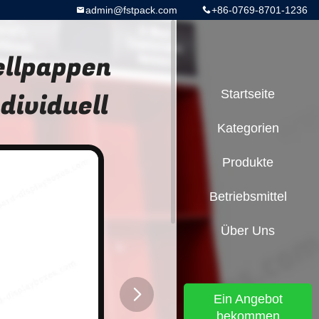
admin@fstpack.com
+86-0769-8701-1236
ellpappen
dividuell
Startseite
Kategorien
Produkte
Betriebsmittel
Über Uns
Ein Angebot
bekommen