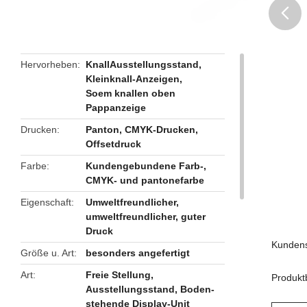
butto
Hervorheben
KnallAusstellungsstand
,
Kleinknall-Anzeigen
,
Soem knallen oben
Pappanzeige
Drucken
Panton, CMYK-Drucken,
Offsetdruck
Farbe
Kundengebundene Farb-,
CMYK- und pantonefarbe
Eigenschaft
Umweltfreundlicher,
umweltfreundlicher, guter
Druck
Kundens
Größe u. Art
besonders angefertigt
Art
Freie Stellung,
Produkt
Ausstellungsstand, Boden-
stehende Display-Unit