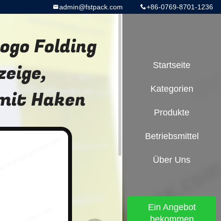
admin@fstpack.com
+86-0769-8701-1236
ogo Folding
eige,
Startseite
Kategorien
mit Haken
Produkte
Betriebsmittel
Über Uns
Ein Angebot
bekommen