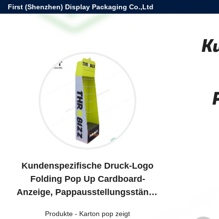
First (Shenzhen) Display Packaging Co.,Ltd
K
Kundenspezifische Druck-Logo
Folding Pop Up Cardboard-
Anzeige, Pappausstellungsstände
mit Haken
Produkte
-
Karton pop zeigt