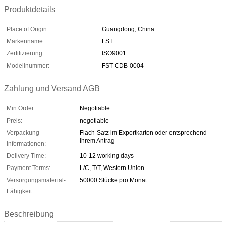
Produktdetails
Place of Origin:
Guangdong, China
Markenname:
FST
Zertifizierung:
ISO9001
Modellnummer:
FST-CDB-0004
Zahlung und Versand AGB
Min Order:
Negotiable
Preis:
negotiable
Verpackung
Flach-Satz im Exportkarton oder entsprechend
Ihrem Antrag
Informationen:
Delivery Time:
10-12 working days
Payment Terms:
L/C, T/T, Western Union
Versorgungsmaterial-
50000 Stücke pro Monat
Fähigkeit:
Beschreibung