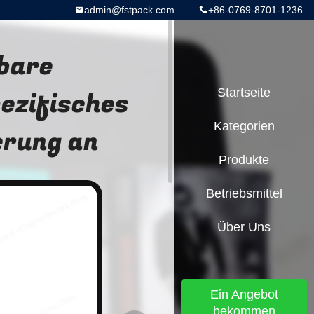
admin@fstpack.com
+86-0769-8701-1236
tbare
ezifisches
Startseite
Kategorien
erung an
Produkte
Betriebsmittel
Über Uns
Ein Angebot
bekommen