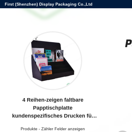
First (Shenzhen) Display Packaging Co.,Ltd
P
4 Reihen-zeigen faltbare
Papptischplatte
kundenspezifisches Drucken für
Buch-Förderung an
Produkte
-
Zähler Felder anzeigen