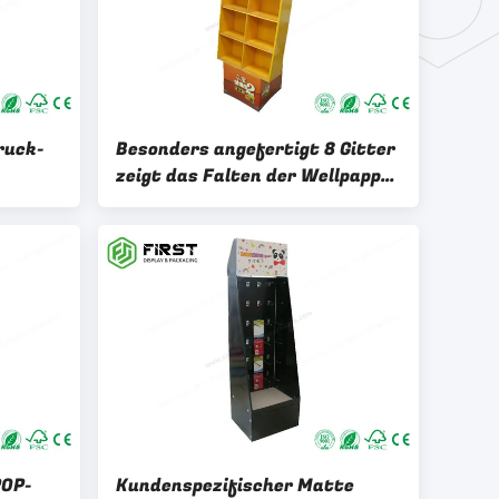
ruck-
Besonders angefertigt 8 Gitter
zeigt das Falten der Wellpappe
POP Boden-Stände für
Supermarkt an
POP-
Kundenspezifischer Matte