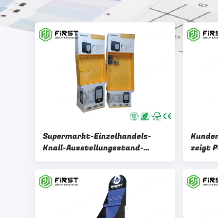
Supermarkt-Einzelhandels-
Kunden
Knall-Ausstellungsstand-
zeigt 
Papppapierhängenboden-
Ausste
Anzeige mit Haken
Offset