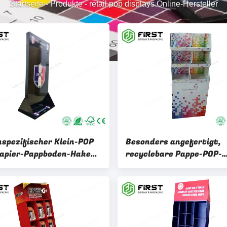
Startseite
-
Produkte
-
retail pop displays Online-Hersteller
spezifischer Klein-POP
Besonders angefertigt,
Papier-Pappboden-Haken-
recyclebare Pappe-POP-
llungsstand des
Anzeigen, Kleinboden-Pap
druck-4C an
Anzeigen druckend für
Supermarkt