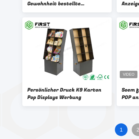
Gewohnheit bestellte
Anzeig
gewölbten POP anzeigt
Druckp
Papierpapphaken-Anzeigen
Ausste
voraus
Werbu
Persönlicher Druck K9 Karton
Soem f
Pop Displays Werbung
POP an
Ausste
an
1