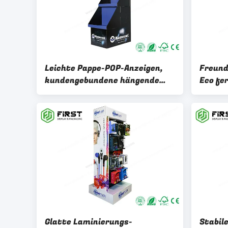
Leichte Pappe-POP-Anzeigen,
Freund
kundengebundene hängende
Eco fe
gewölbte Boden-Haken-
Ausste
Anzeigen
kunden
Glatte Laminierungs-
Stabil