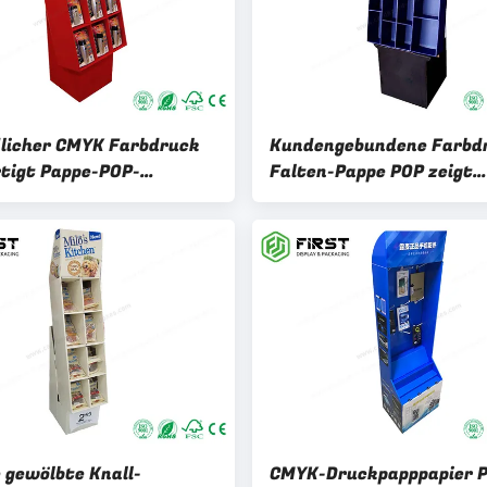
licher CMYK Farbdruck
Kundengebundene Farbd
rtigt Pappe-POP-
Falten-Pappe POP zeigt
llungsstand
Papierboden-Stand an
spezifisch an
e gewölbte Knall-
CMYK-Druckpapppapier 