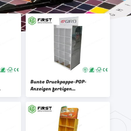
Bunte Druckpappe-POP-
Anzeigen fertigen
ier-
Kleinpappregal-Boden-Anzeige
kundenspezifisch an