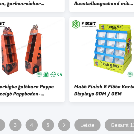
en, farbenreicher
Ausstellungsstand mit
apier-Boden-
Plastikhaken für Telefo
llungsstand für
Zusätze
ng
ertigte faltbare Pappe
Matt Finish E Flöte Kart
zeigt Pappboden-
Displays ODM / OEM
llungsstand besonders
2
3
4
5
Letzte
Gesamt 11