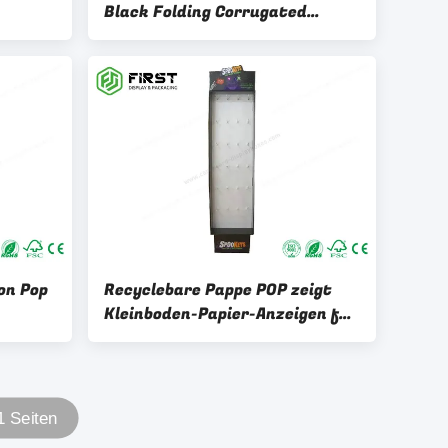
Black Folding Corrugated
n-
Cardboard POP zeigt Haken-
Anzeige an
on Pop
Recyclebare Pappe POP zeigt
Kleinboden-Papier-Anzeigen für
Supermarkt an
 Seiten