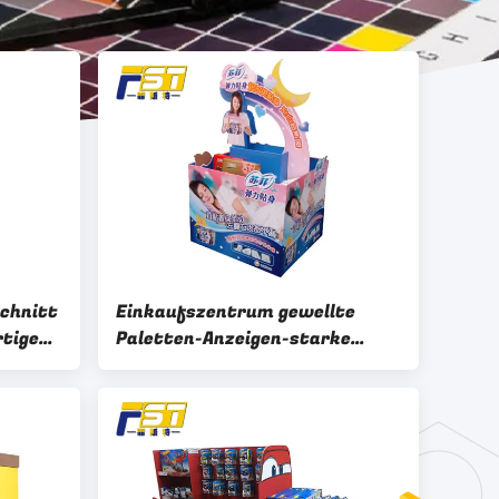
schnitt
Einkaufszentrum gewellte
rtigen
Paletten-Anzeigen-starke
 an
Struktur mit langer Lebenszeit