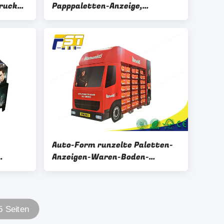
Drucken
Papppaletten-Anzeige,
ter
gewölbte Paletten-Anzeige für
Anzeige
Auto-Form runzelte Paletten-
Anzeigen-Waren-Boden-
t-
Gestell-Stehplatzinhaber
an
kundengebundene Größe
 Seiten