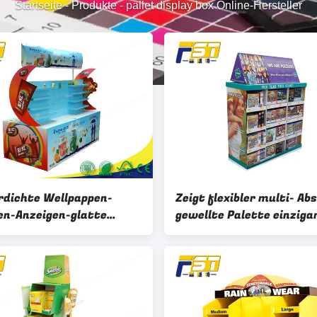
Startseite
-
Produkte
-
pallet display box Online-Hersteller
dichte Wellpappen-
Zeigt flexibler multi- Ab
en-Anzeigen-glatte
gewellte Palette einziga
äche für Kleinförderung
Entwurf für Supermarkt