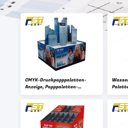
CMYK-Druckpapppaletten-
Wasser
Anzeige, Papppaletten-
Palett
Schaukarton für Förderung
Oberfl