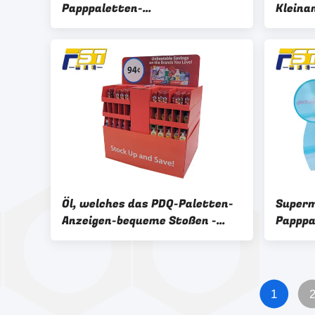
Papppaletten-
Kleinan
Ausstellungsstand für
kunde
Supermarkt-Förderung mit
Papppa
Seiten
Werbu
Öl, welches das PDQ-Paletten-
Super
Anzeigen-bequeme Stoßen -
Papppa
Beweis für Reinigungs-
Recyca
Produkte beschichtet
1