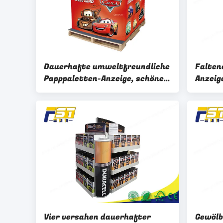
Dauerhafte umweltfreundliche
Falten
Papppaletten-Anzeige, schönes
Anzeig
Papierpaletten-Einkommen
Kleinf
Vier versahen dauerhafter
Gewölb