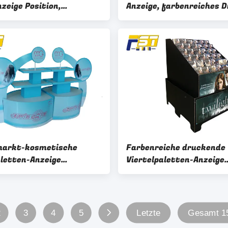
zeige Position,
Anzeige, farbenreiches 
ngebundene
gewellte Paletten-Behäl
letten-Behälter-
kundenspezifisch an
ng
markt-kosmetische
Farbenreiche druckende
letten-Anzeige
Viertelpaletten-Anzeige
ble umweltfreundlich
fertigte Maß-Glanz/Mat
Laminierung besonders 
2
3
4
5
Letzte
Gesamt 15