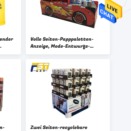
ender
Volle Seiten-Papppaletten-
Anzeige, Mode-Entwurfs-
r
Paletten-Ausstellungsstände
für Flaschen
n-
Zwei Seiten-recyclebare