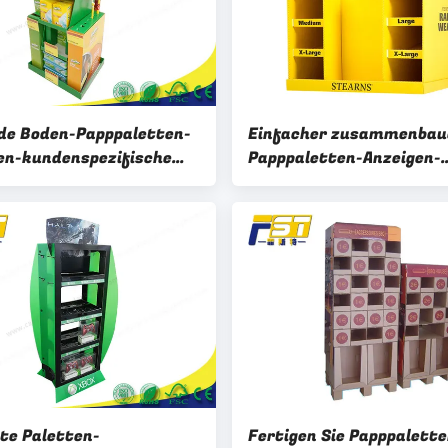
de Boden-Papppaletten-
Einfacher zusammenbau
en-kundenspezifische
Papppaletten-Anzeigen-
örderung für Supermarkt
Doppelt-Seiten-tragbare
Offsetdruck 4C
te Paletten-
Fertigen Sie Papppalette