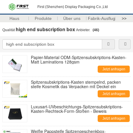
First (Shenzhen) Display Packaging Co.,Ltd
Haus
Produkte
Über uns
Fabrik-Ausflug
>>
high end subscription box
Qualität
Anbieter.
(46)
Papier-Material ODM-Spitzensubskriptions-Kasten-
Matt Laminations 128gsm
Jetzt anfragen
Spitzensubskriptions-Kasten stempelnd, packen
steife Kosmetik das Verpacken mit Deckel ein
Jetzt anfragen
Luxusart-UVbeschichtungs-Spitzensubskriptions-
Kasten-Rechteck-Form-Stoßen - Beweis
Jetzt anfragen
Weiße Pappsteife Spitzengeschenkbox-