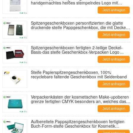
handgemachtes heißes stempelndes Logo mit
Deckel
Jetzt anfragen
Spitzengeschenkboxen personifizierten die glatte
druckende steife Pappgeschenkbox, die mit Deckel
verpackt
Jetzt anfragen
Spitzengeschenkboxen fertigten 2-teilige Deckel-
Basis-das steife Geschenkbox-Verpacken Logo
Luxurys besonders an
Jetzt anfragen
Steife Papierspitzengeschenkboxen, 100%
recyclebare faltende Geschenkbox mit Seidenband
Jetzt anfragen
Verpackenkästen der kosmetischen Make-upoberen
grenze fertigten CMYK besonders an, welches das
steife Geschenkbox-Verpacken druckt
Jetzt anfragen
Aufbereitete Pappspitzengeschenkboxen fertigten
Buch-Form-steife Geschenkbox für Kosmetik
besonders an