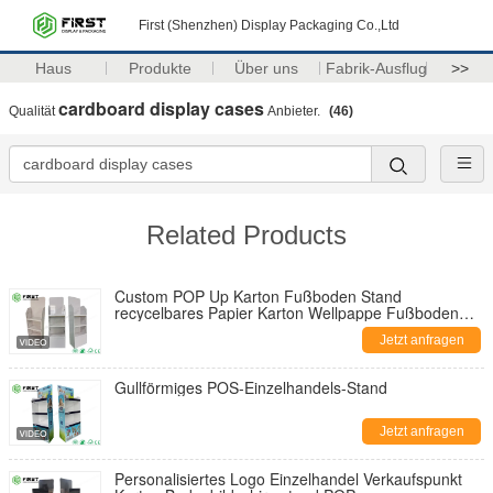
First (Shenzhen) Display Packaging Co.,Ltd
Haus
Produkte
Über uns
Fabrik-Ausflug
>>
cardboard display cases
Qualität
Anbieter.
(46)
Related Products
Custom POP Up Karton Fußboden Stand
recycelbares Papier Karton Wellpappe Fußboden
Display Regal
Jetzt anfragen
Gullförmiges POS-Einzelhandels-Stand
Jetzt anfragen
Personalisiertes Logo Einzelhandel Verkaufspunkt