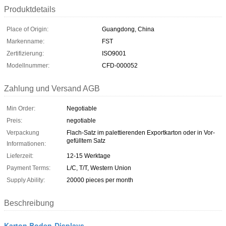
Produktdetails
Place of Origin:
Guangdong, China
Markenname:
FST
Zertifizierung:
ISO9001
Modellnummer:
CFD-000052
Zahlung und Versand AGB
Min Order:
Negotiable
Preis:
negotiable
Verpackung
Flach-Satz im palettierenden Exportkarton oder in Vor-
gefülltem Satz
Informationen:
Lieferzeit:
12-15 Werktage
Payment Terms:
L/C, T/T, Western Union
Supply Ability:
20000 pieces per month
Beschreibung
Karton Boden-Displays