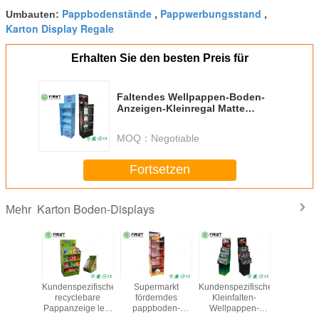
Pappbodenstände
Pappwerbungsstand
Umbauten:
,
,
Karton Display Regale
Erhalten Sie den besten Preis für
Faltendes Wellpappen-Boden-
Anzeigen-Kleinregal Matte
Lamination Customized Logo
MOQ：
Negotiable
Fortsetzen
Karton Boden-Displays
Mehr
ihen-
Kundenspezifische
Supermarkt
Kundenspezifisches
Farbenr
ache
recyclebare
förderndes
Kleinfalten-
drucke
mlungs-
Pappanzeige legt
pappboden-
Wellpappen-
kundenspe
oden-
farbenreichen
Anzeigen-Regal
Boden-Anzeigen-
recycle