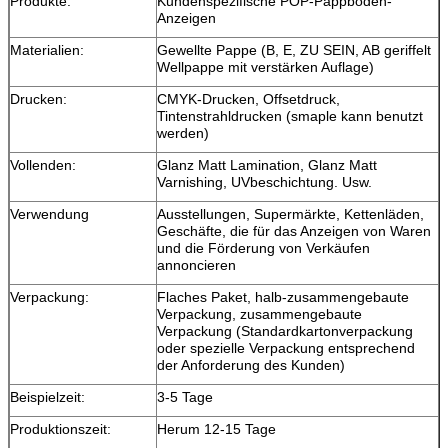
Produkte:
Kundenspezifische POP-Pappboden-
Anzeigen
Materialien:
Gewellte Pappe (B, E, ZU SEIN, AB geriffelt
Wellpappe mit verstärken Auflage)
Drucken:
CMYK-Drucken, Offsetdruck,
Tintenstrahldrucken (smaple kann benutzt
werden)
Vollenden:
Glanz Matt Lamination, Glanz Matt
Varnishing, UVbeschichtung. Usw.
Verwendung
Ausstellungen, Supermärkte, Kettenläden,
Geschäfte, die für das Anzeigen von Waren
und die Förderung von Verkäufen
annoncieren
Verpackung:
Flaches Paket, halb-zusammengebaute
Verpackung, zusammengebaute
Verpackung (Standardkartonverpackung
oder spezielle Verpackung entsprechend
der Anforderung des Kunden)
Beispielzeit:
3-5 Tage
Produktionszeit:
Herum 12-15 Tage