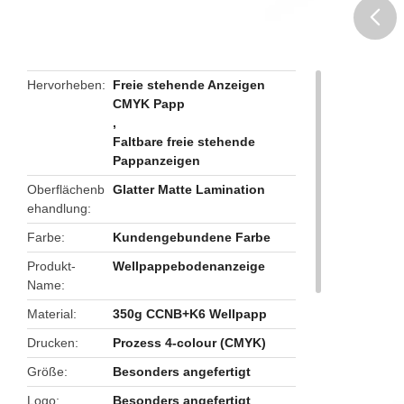
butto
Hervorheben
Freie stehende Anzeigen
CMYK Papp
,
Faltbare freie stehende
Pappanzeigen
Oberflächenb
Glatter Matte Lamination
ehandlung
Farbe
Kundengebundene Farbe
Produkt-
Wellpappebodenanzeige
Name
Material
350g CCNB+K6 Wellpapp
Drucken
Prozess 4-colour (CMYK)
Größe
Besonders angefertigt
Logo
Besonders angefertigt