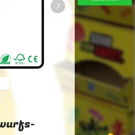
button
wurfs-