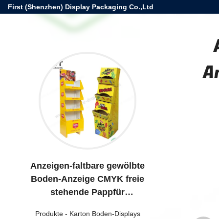
First (Shenzhen) Display Packaging Co.,Ltd
A
Anzeigen-faltbare gewölbte
Boden-Anzeige CMYK freie
stehende Pappfür
Einzelhandelsgeschäft
Produkte
-
Karton Boden-Displays