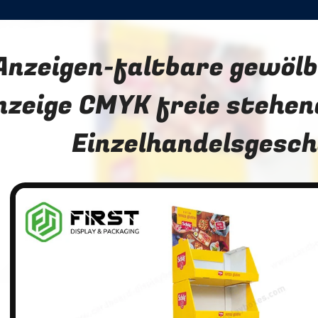
Anzeigen-faltbare gewölb
nzeige CMYK freie stehe
Einzelhandelsgesc