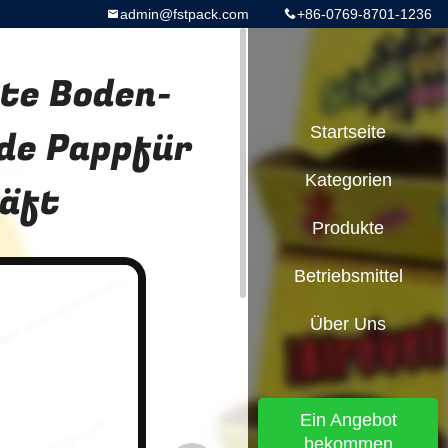
admin@fstpack.com
+86-0769-8701-1236
te Boden-
nde Pappfür
Startseite
Kategorien
häft
Produkte
Betriebsmittel
Über Uns
Ein Angebot
bekommen