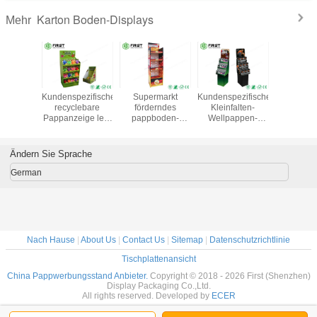
Karton Boden-Displays
Mehr
ihen-
Kundenspezifische
Supermarkt
Kundenspezifisches
Farbenr
ache
recyclebare
förderndes
Kleinfalten-
drucke
mlungs-
Pappanzeige legt
pappboden-
Wellpappen-
kundenspe
oden-
farbenreichen
Anzeigen-Regal
Boden-Anzeigen-
recycle
igen,
Offsetdruck für
Folable Papiermit
Regal für
Pappbo
 Anzeige
Kleinförderung
kundenspezifischem
Förderung
Anzeigen
Ändern Sie Sprache
CMYK-
beiseite
Logo
für Kartof
cken
German
Nach Hause
|
About Us
|
Contact Us
|
Sitemap
|
Datenschutzrichtlinie
Tischplattenansicht
China Pappwerbungsstand Anbieter.
Copyright © 2018 - 2026 First (Shenzhen)
Display Packaging Co.,Ltd.
All rights reserved. Developed by
ECER