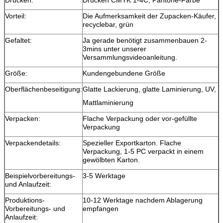
Vorteil:
Die Aufmerksamkeit der Zupacken-Käufer,
recyclebar, grün
Gefaltet:
Ja gerade benötigt zusammenbauen 2-
3mins unter unserer
Versammlungsvideoanleitung.
Größe:
Kundengebundene Größe
Oberflächenbeseitigung:
Glatte Lackierung, glatte Laminierung, UV,
Mattlaminierung
Verpacken:
Flache Verpackung oder vor-gefüllte
Verpackung
Verpackendetails:
Spezieller Exportkarton. Flache
Verpackung, 1-5 PC verpackt in einem
gewölbten Karton.
Beispielvorbereitungs-
3-5 Werktage
und Anlaufzeit:
Produktions-
10-12 Werktage nachdem Ablagerung
Vorbereitungs- und
empfangen
Anlaufzeit: