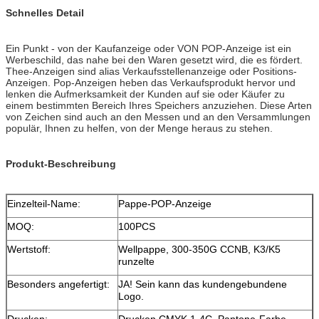
Schnelles Detail
Ein Punkt - von der Kaufanzeige oder VON POP-Anzeige ist ein
Werbeschild, das nahe bei den Waren gesetzt wird, die es fördert.
Thee-Anzeigen sind alias Verkaufsstellenanzeige oder Positions-
Anzeigen. Pop-Anzeigen heben das Verkaufsprodukt hervor und
lenken die Aufmerksamkeit der Kunden auf sie oder Käufer zu
einem bestimmten Bereich Ihres Speichers anzuziehen. Diese Arten
von Zeichen sind auch an den Messen und an den Versammlungen
populär, Ihnen zu helfen, von der Menge heraus zu stehen.
Produkt-Beschreibung
Einzelteil-Name:
Pappe-POP-Anzeige
MOQ:
100PCS
Wertstoff:
Wellpappe, 300-350G CCNB, K3/K5
runzelte
Besonders angefertigt:
JA! Sein kann das kundengebundene
Logo.
Drucken:
Drucken CMYK 1-4C, Pantone-Farbe