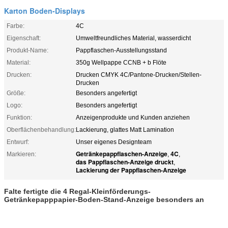
Karton Boden-Displays
Farbe:
4C
Eigenschaft:
Umweltfreundliches Material, wasserdicht
Produkt-Name:
Pappflaschen-Ausstellungsstand
Material:
350g Wellpappe CCNB + b Flöte
Drucken:
Drucken CMYK 4C/Pantone-Drucken/Stellen-
Drucken
Größe:
Besonders angefertigt
Logo:
Besonders angefertigt
Funktion:
Anzeigenprodukte und Kunden anziehen
Oberflächenbehandlung:
Lackierung, glattes Matt Lamination
Entwurf:
Unser eigenes Designteam
Getränkepappflaschen-Anzeige
4C
Markieren:
,
,
das Pappflaschen-Anzeige druckt
,
Lackierung der Pappflaschen-Anzeige
Falte fertigte die 4 Regal-Kleinförderungs-
Getränkepapppapier-Boden-Stand-Anzeige besonders an