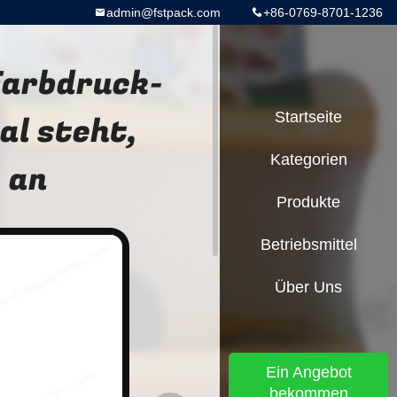
admin@fstpack.com
+86-0769-8701-1236
Farbdruck-
al steht,
Startseite
Kategorien
 an
Produkte
Betriebsmittel
Über Uns
Ein Angebot
bekommen