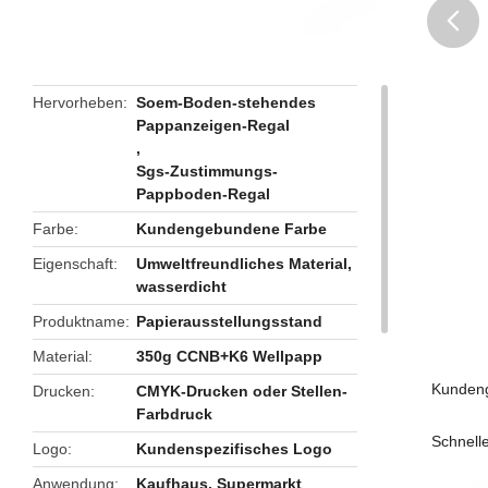
butto
Hervorheben
Soem-Boden-stehendes
Pappanzeigen-Regal
,
Sgs-Zustimmungs-
Pappboden-Regal
Farbe
Kundengebundene Farbe
Eigenschaft
Umweltfreundliches Material,
wasserdicht
Produktname
Papierausstellungsstand
Material
350g CCNB+K6 Wellpapp
Kundeng
Drucken
CMYK-Drucken oder Stellen-
Farbdruck
Schnelle
Logo
Kundenspezifisches Logo
Anwendung
Kaufhaus, Supermarkt