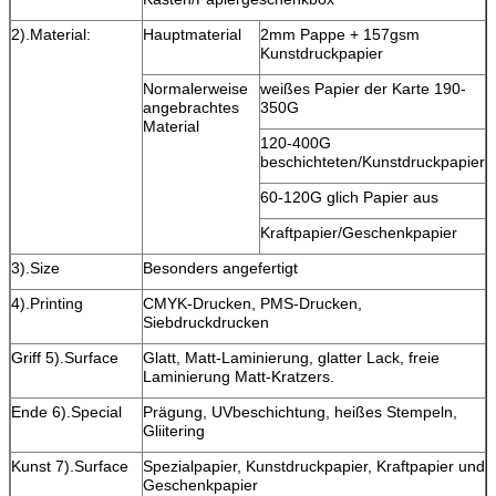
2).Material:
Hauptmaterial
2mm Pappe + 157gsm
Kunstdruckpapier
Normalerweise
weißes Papier der Karte 190-
angebrachtes
350G
Material
120-400G
beschichteten/Kunstdruckpapier
60-120G glich Papier aus
Kraftpapier/Geschenkpapier
3).Size
Besonders angefertigt
4).Printing
CMYK-Drucken, PMS-Drucken,
Siebdruckdrucken
Griff 5).Surface
Glatt, Matt-Laminierung, glatter Lack, freie
Laminierung Matt-Kratzers.
Ende 6).Special
Prägung, UVbeschichtung, heißes Stempeln,
Gliitering
Kunst 7).Surface
Spezialpapier, Kunstdruckpapier, Kraftpapier und
Geschenkpapier