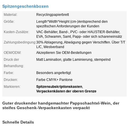
Spitzengeschenkboxen
Material:
Recyclingpapierbrett
Größe:
Length*Width*Height (cm-)/entsprechend den
spezifischen Anforderungen der Kunden
Kasten-Zusätze:
VAC-Behälter, Band-, PVC- oder HAUSTIER-Behälter,
EVA, Schwamm, Samt, Papp- oder sich schareneinsätz
Zahlungsbedingung:
30% Ablagerung, Abwägung gegen Verschiffen. Über T/T
L/C, Westverband
OEM/ODM:
Akzeptieren Sie OEM-Bestellungen
Druck der
Matt Lamination, glatte Laminierung, stempelnd
Behandlung:
Farbe:
Besonders angefertigt
Drucken:
Farbe CMYK+ Pantone
Spitzensubskriptionskasten
Markieren:
,
Verpackenkästen der oberen Grenze
Guter druckender handgemachter Pappschachtel-Wein, der
steifes Geschenk-Verpackenkasten verpackt
Schnelle Details