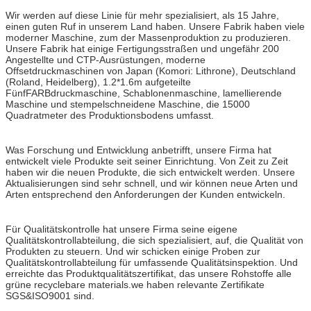
Wir werden auf diese Linie für mehr spezialisiert, als 15 Jahre,
einen guten Ruf in unserem Land haben. Unsere Fabrik haben viele
moderner Maschine, zum der Massenproduktion zu produzieren.
Unsere Fabrik hat einige Fertigungsstraßen und ungefähr 200
Angestellte und CTP-Ausrüstungen, moderne
Offsetdruckmaschinen von Japan (Komori: Lithrone), Deutschland
(Roland, Heidelberg), 1.2*1.6m aufgeteilte
FünfFARBdruckmaschine, Schablonenmaschine, lamellierende
Maschine und stempelschneidene Maschine, die 15000
Quadratmeter des Produktionsbodens umfasst.
Was Forschung und Entwicklung anbetrifft, unsere Firma hat
entwickelt viele Produkte seit seiner Einrichtung. Von Zeit zu Zeit
haben wir die neuen Produkte, die sich entwickelt werden. Unsere
Aktualisierungen sind sehr schnell, und wir können neue Arten und
Arten entsprechend den Anforderungen der Kunden entwickeln.
Für Qualitätskontrolle hat unsere Firma seine eigene
Qualitätskontrollabteilung, die sich spezialisiert, auf, die Qualität von
Produkten zu steuern. Und wir schicken einige Proben zur
Qualitätskontrollabteilung für umfassende Qualitätsinspektion. Und
erreichte das Produktqualitätszertifikat, das unsere Rohstoffe alle
grüne recyclebare materials.we haben relevante Zertifikate
SGS&ISO9001 sind.