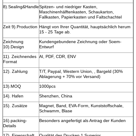
8).Sealing&Handle
Spitzen- und niedriger Kasten,
Maschinenhälftenkasten, Schaukarton,
Fallkasten, Papierkasten und Faltschachtel
Zeit 9).Production
Hängt von Ihrer Quantität, hauptsächlich herum
15 - 25 Tage ab.
Zeichnung
Kundengebundene Zeichnung oder Soem-
10).Design
Entwurf
11). Zeichnendes
AI, PDF, CDR, ENV
Format
12). Zahlung
T/T, Paypal, Western Union, , Bargeld (30%
Ablagerung + 70% vor Versand)
13).MOQ
1000pcs
14). Hafen
Shenzhen, China
15). Zusätze
Magnet, Band, EVA-Form, Kunststoffschale,
Schwamm, Blase
16).packing-
Besonders angefertigt als Antrag der Kunden
Details
17). Eigenschaft
Qualität des Drucken 1.Superior,