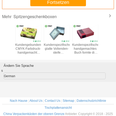
Fortsetzen
Spitzengeschenkboxen
Mehr
eitete
Kundengebundener
Kundenspezifische
Kundenspezifisches
Kundenspe
erpackenkästen,
CMYK-Farbdruck-
glatte Vollenden-
handgemachtes
Klappen-
ife
handgemachte
steife
Buch formte die
Verpacke
packengeschenkboxen
Pappgeschenkbox-
Spitzenluxuspappverpackendruckgeschenkboxen
Luxuspappgeschenkboxen,
bestellt
chaum-
steifer
die mit Logo
magnet
satz
Verpackenkasten
Printing
Schließ
Ändern Sie Sprache
verpacken
Geschen
s
Verpacken
German
Nach Hause
|
About Us
|
Contact Us
|
Sitemap
|
Datenschutzrichtlinie
Tischplattenansicht
China Verpackenkästen der oberen Grenze
Anbieter. Copyright © 2018 - 2025